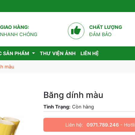
GIAO HÀNG:
CHẤT LƯỢNG
NHANH CHÓNG
ĐẢM BẢO
C SẢN PHẨM
THƯ VIỆN ẢNH
LIÊN HỆ
nh màu
Băng dính màu
Tình Trạng:
Còn hàng
Liên hệ:
0971.789.246
- Hotl