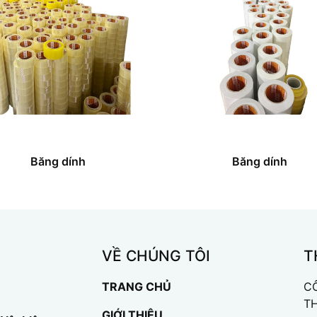
Băng dính
Băng dính
VỀ CHÚNG TÔI
T
TRANG CHỦ
C
T
GIỚI THIỆU